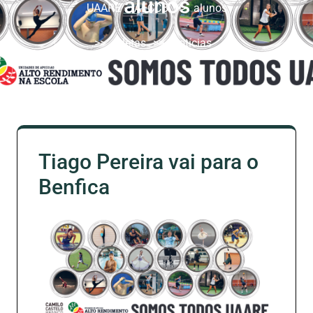
alunos
UAARE – AECCB
>>
alunos
>>
atletas
>>
Notícias
Tiago Pereira vai para o
Benfica