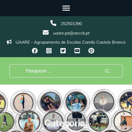
Skip
to
content
252501390
(Press
uaare.pa@aeccb.pt
Enter)
UAARE - Agrupamento de Escolas Camilo Castelo Branco
Pesquisar
por:
Categoria: