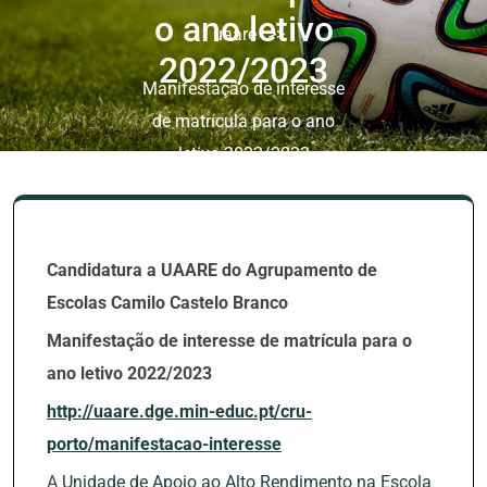
o ano letivo
uaare
>>
2022/2023
Manifestação de interesse
de matrícula para o ano
letivo 2022/2023
Candidatura а UAARE do Agrupamento de
Escolas Camilo Castelo Branco
Manifestação de interesse de matrícula para o
ano letivo 2022/2023
http://uaare.dge.min-educ.pt/cru-
porto/manifestacao-interesse
A
Unidade de Apoio ao Alto Rendimento na Escola